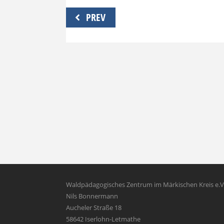
Beitragsnavigation
PREV
Waldpädagogisches Zentrum im Märkischen Kreis e.V
Nils Bonnermann
Aucheler Straße 18
58642 Iserlohn-Letmathe