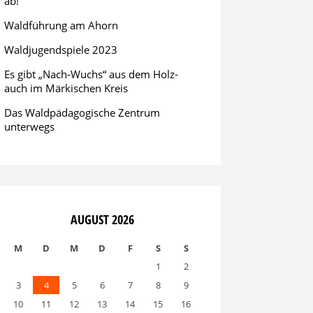
ab!
Waldführung am Ahorn
Waldjugendspiele 2023
Es gibt „Nach-Wuchs“ aus dem Holz-
auch im Märkischen Kreis
Das Waldpädagogische Zentrum
unterwegs
AUGUST 2026
M
D
M
D
F
S
S
1
2
3
4
5
6
7
8
9
10
11
12
13
14
15
16