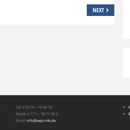
NEXT
.
Tel: 0 23 74 – 16 69 10
Mobil: 0 17 1 – 58 71 98 2
Email:
info@wpz-mk.de