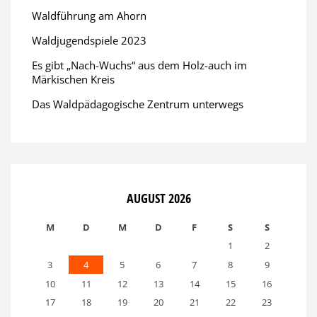
Waldführung am Ahorn
Waldjugendspiele 2023
Es gibt „Nach-Wuchs“ aus dem Holz-auch im
Märkischen Kreis
Das Waldpädagogische Zentrum unterwegs
AUGUST 2026
M
D
M
D
F
S
S
1
2
3
4
5
6
7
8
9
10
11
12
13
14
15
16
17
18
19
20
21
22
23