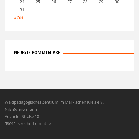
24
25
26
27
28
29
30
31
« Okt.
NEUESTE KOMMENTARE
Waldpädagogisches Zentrum im Märkischen Kreis e.V.
Nils Bonnermann
Aucheler Straße 18
58642 Iserlohn-Letmathe