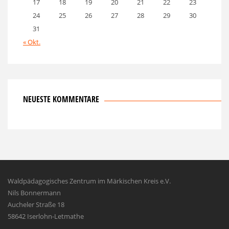
17
18
19
20
21
22
23
24
25
26
27
28
29
30
31
« Okt.
NEUESTE KOMMENTARE
Waldpädagogisches Zentrum im Märkischen Kreis e.V.
Nils Bonnermann
Aucheler Straße 18
58642 Iserlohn-Letmathe