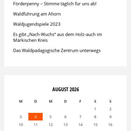
Förderpenny – Stimme täglich für uns ab!
Waldführung am Ahorn
Waldjugendspiele 2023
Es gibt „Nach-Wuchs“ aus dem Holz-auch im
Märkischen Kreis
Das Waldpädagogische Zentrum unterwegs
AUGUST 2026
M
D
M
D
F
S
S
1
2
3
4
5
6
7
8
9
10
11
12
13
14
15
16