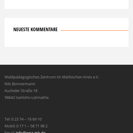
NEUESTE KOMMENTARE
Waldpädagogisches Zentrum im Märkischen Kreis e.V.
Nils Bonnermann
Aucheler Straße 18
58642 Iserlohn-Letmathe
Tel: 0 23 74 – 16 69 10
Mobil: 0 17 1 – 58 71 98 2
Email:
info@wpz-mk.de