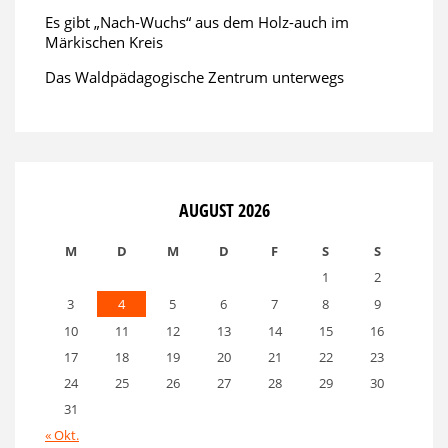
Es gibt „Nach-Wuchs“ aus dem Holz-auch im
Märkischen Kreis
Das Waldpädagogische Zentrum unterwegs
AUGUST 2026
M
D
M
D
F
S
S
1
2
3
4
5
6
7
8
9
10
11
12
13
14
15
16
17
18
19
20
21
22
23
24
25
26
27
28
29
30
31
« Okt.