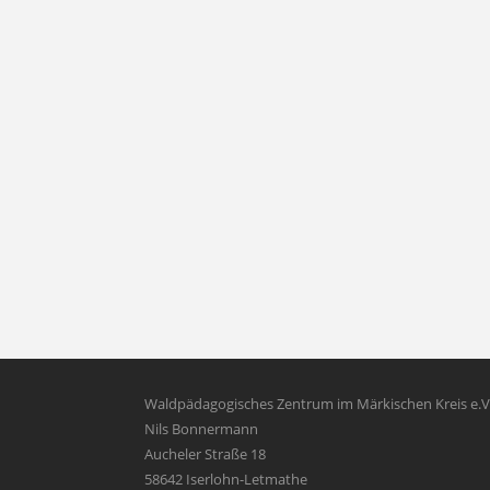
Waldpädagogisches Zentrum im Märkischen Kreis e.V
Nils Bonnermann
Aucheler Straße 18
58642 Iserlohn-Letmathe