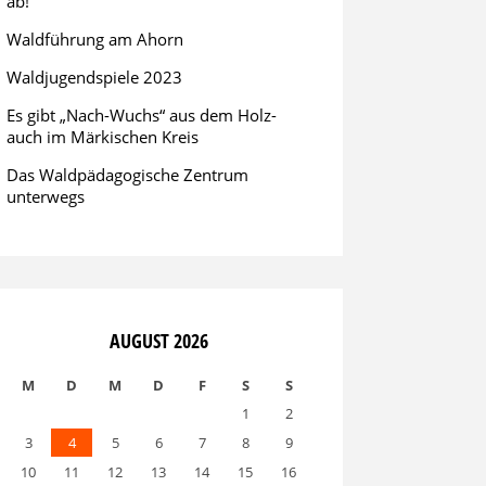
ab!
Waldführung am Ahorn
Waldjugendspiele 2023
Es gibt „Nach-Wuchs“ aus dem Holz-
auch im Märkischen Kreis
Das Waldpädagogische Zentrum
unterwegs
AUGUST 2026
M
D
M
D
F
S
S
1
2
3
4
5
6
7
8
9
10
11
12
13
14
15
16