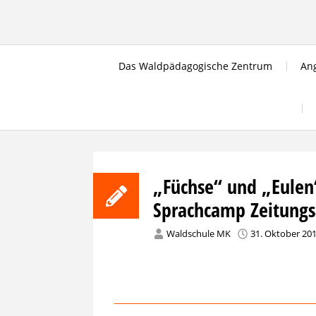
Skip
to
content
Das Waldpädagogische Zentrum
Ang
„Füchse“ und „Eulen“
Sprachcamp Zeitungs
Waldschule MK
31. Oktober 20