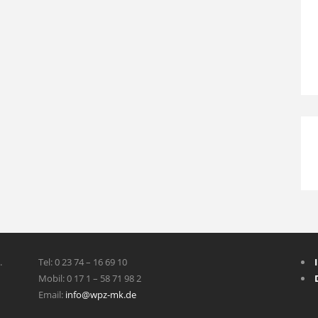
.
Tel: 0 23 74 – 16 69 10
Mobil: 0 17 1 – 58 71 98 2
Email:
info@wpz-mk.de