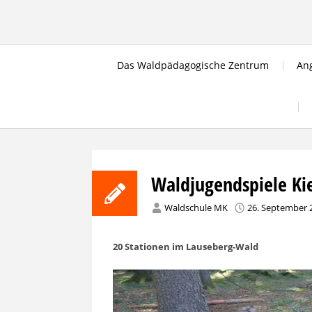
Skip
to
content
Das Waldpädagogische Zentrum
Ang
Waldjugendspiele Ki
Waldschule MK
26. September 
20 Stationen im Lauseberg-Wald