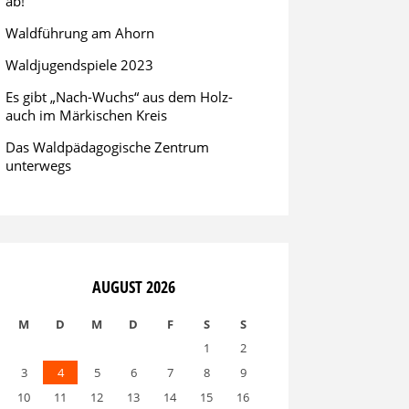
ab!
Waldführung am Ahorn
Waldjugendspiele 2023
Es gibt „Nach-Wuchs“ aus dem Holz-
auch im Märkischen Kreis
Das Waldpädagogische Zentrum
unterwegs
AUGUST 2026
M
D
M
D
F
S
S
1
2
3
4
5
6
7
8
9
10
11
12
13
14
15
16