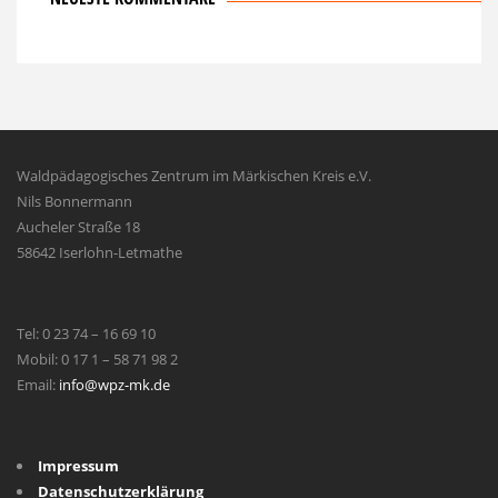
Waldpädagogisches Zentrum im Märkischen Kreis e.V.
Nils Bonnermann
Aucheler Straße 18
58642 Iserlohn-Letmathe
Tel: 0 23 74 – 16 69 10
Mobil: 0 17 1 – 58 71 98 2
Email:
info@wpz-mk.de
Impressum
Datenschutzerklärung